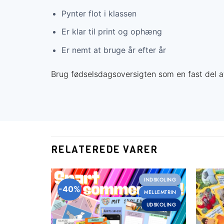
Pynter flot i klassen
Er klar til print og ophæng
Er nemt at bruge år efter år
Brug fødselsdagsoversigten som en fast del af 
RELATEREDE VARER
MELLEMTRIN
INDSKOLING
-40%
MELLEMTRIN
UDSKOLING