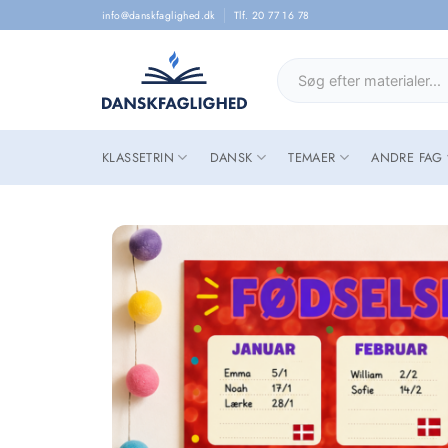
Skip
info@danskfaglighed.dk
Tlf. 20 77 16 78
to
content
Søg
efter:
KLASSETRIN
DANSK
TEMAER
ANDRE FAG