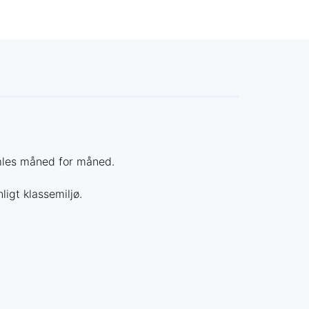
amles måned for måned.
igt klassemiljø.