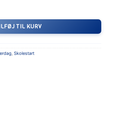
n antal
ILFØJ TIL KURV
erdag
,
Skolestart