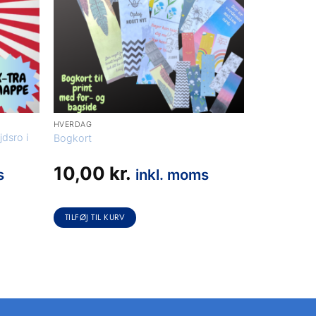
HVERDAG
jdsro i
Bogkort
10,00
kr.
s
inkl. moms
TILFØJ TIL KURV