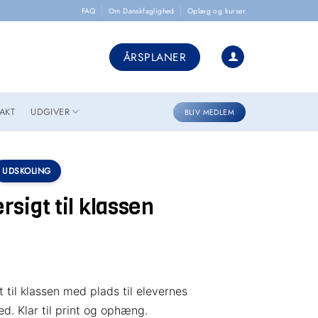
FAQ
Om Danskfaglighed
Oplæg og kurser
ÅRSPLANER
AKT
UDGIVER
BLIV MEDLEM
UDSKOLING
sigt til klassen
 til klassen med plads til elevernes
. Klar til print og ophæng.