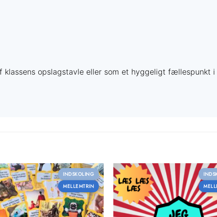
Få mere ud af din undervisning
Vælg det medlemskab der passer til dig — og spar tid på forberedelsen
klassens opslagstavle eller som et hyggeligt fællespunkt i 
INDSKOLING
INDS
MELLEMTRIN
MELL