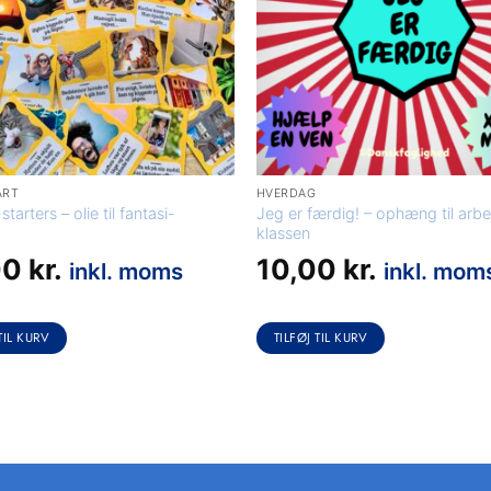
ART
HVERDAG
starters – olie til fantasi-
Jeg er færdig! – ophæng til arbe
klassen
00
kr.
10,00
kr.
inkl. moms
inkl. mom
TIL KURV
TILFØJ TIL KURV
..