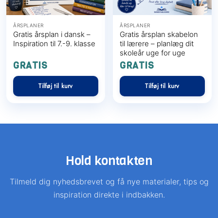
ÅRSPLANER
ÅRSPLANER
Gratis årsplan i dansk –
Gratis årsplan skabelon
Inspiration til 7.-9. klasse
til lærere – planlæg dit
skoleår uge for uge
GRATIS
GRATIS
Tilføj til kurv
Tilføj til kurv
Hold kontakten
Tilmeld dig nyhedsbrevet og få nye materialer, tips og
inspiration direkte i indbakken.