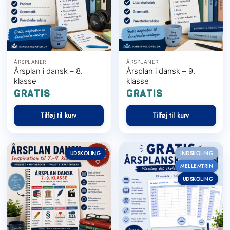
ÅRSPLANER
ÅRSPLANER
Årsplan i dansk – 8.
Årsplan i dansk – 9.
klasse
klasse
Få mere ud af din
GRATIS
GRATIS
undervisning
Tilføj til kurv
Tilføj til kurv
Vælg det medlemskab der passer til dig — og spar
tid på forberedelsen
UDSKOLING
INDSKOLING
MELLEMTRIN
UDSKOLING