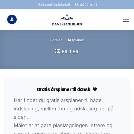
Skip
info@danskfaglighed.dk
Tlf. 20 77 16 78
to
content
Forside
/
Årsplaner
FILTER
Gratis årsplaner til dansk 💙
Her finder du gratis årsplaner til både
indskoling, mellemtrin og udskoling her på
siden.
Målet er at gøre planlægningen lettere og
samtidig give inspiration til et varieret og