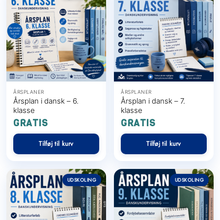
ÅRSPLANER
ÅRSPLANER
Årsplan i dansk – 6.
Årsplan i dansk – 7.
klasse
klasse
GRATIS
GRATIS
Tilføj til kurv
Tilføj til kurv
UDSKOLING
UDSKOLING