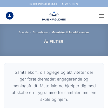
Skip
info@danskfaglighed.dk
Tlf. 20 77 16 78
to
content
Forside
/
Skole-hjem
/
Materialer til forældremøder
FILTER
Samtalekort, dialoglege og aktiviteter der
gør forældremødet engagerende og
meningsfuldt. Materialerne hjælper dig med
at skabe en tryg ramme for samtalen mellem
skole og hjem.