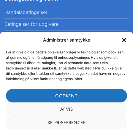
Handelsbetingelser
Betingelser for udgivere
Privatlivspolitik
Administrer samtykke
Cookiepolitik
For at give dig de bedste oplevelser bruger vi teknologier som cookies til
at gemme og/eller få adgang til enhedsoplysninger. Hvis du giver dit
samtykke til disse teknologier, kan vi behandle data som f.eks.
browsingadfærd eller unikke ID'er på dette websted. Hvis du ikke giver
dit samtykke eller trækker dit samtykke tilbage, kan det have en negativ
indvirkning på visse funktioner og egenskaber.
© 2026 Danskfaglighed · CVR 41554665 · Alle rettigheder
forbeholdes
GODKEND
AFVIS
SE PRÆFERENCER
Visa
MasterCard
DanKort