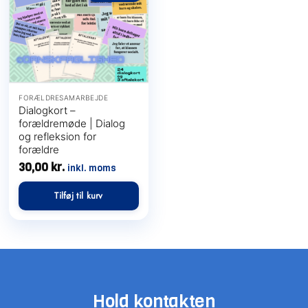
FORÆLDRESAMARBEJDE
Dialogkort –
forældremøde | Dialog
og refleksion for
forældre
Få mere ud af din
30,00
kr.
inkl. moms
undervisning
Tilføj til kurv
Vælg det medlemskab der passer til dig — og spar
tid på forberedelsen
Hold kontakten