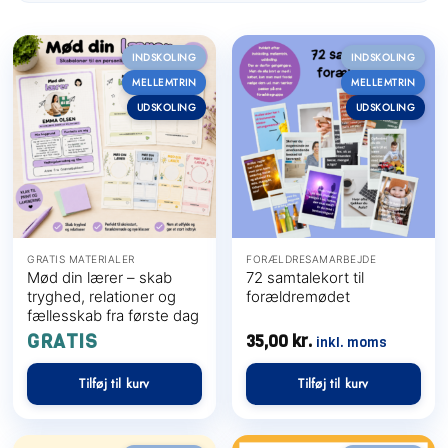
INDSKOLING
INDSKOLING
MELLEMTRIN
MELLEMTRIN
UDSKOLING
UDSKOLING
GRATIS MATERIALER
FORÆLDRESAMARBEJDE
Mød din lærer – skab
72 samtalekort til
tryghed, relationer og
forældremødet
fællesskab fra første dag
GRATIS
35,00
kr.
inkl. moms
Tilføj til kurv
Tilføj til kurv