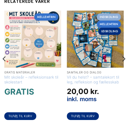
RELATEREDE VARER
MELLEMTRIN
INDSKOLING
Få mere ud af din
MELLEMTRIN
UDSKOLING
undervisning
Vælg det medlemskab der passer til dig — og spar
tid på forberedelsen
GRATIS MATERIALER
SAMTALER OG DIALOG
Mit skoleår – refleksionsark til
Vil du helst? – samtalekort til
skolestart
leg, refleksion og fællesskab
GRATIS
20,00
kr.
inkl. moms
TILFØJ TIL KURV
TILFØJ TIL KURV