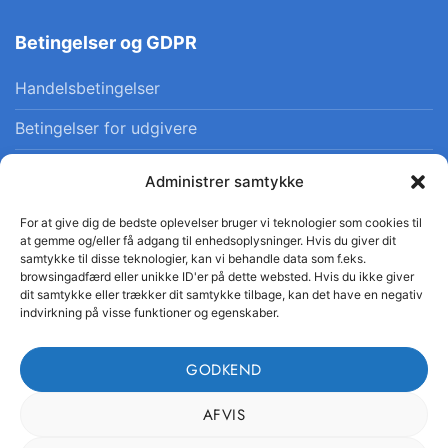
Betingelser og GDPR
Handelsbetingelser
Betingelser for udgivere
Privatlivspolitik
Administrer samtykke
Cookiepolitik
For at give dig de bedste oplevelser bruger vi teknologier som cookies til
at gemme og/eller få adgang til enhedsoplysninger. Hvis du giver dit
samtykke til disse teknologier, kan vi behandle data som f.eks.
browsingadfærd eller unikke ID'er på dette websted. Hvis du ikke giver
dit samtykke eller trækker dit samtykke tilbage, kan det have en negativ
indvirkning på visse funktioner og egenskaber.
© 2026 Danskfaglighed · CVR 41554665 · Alle rettigheder
forbeholdes
GODKEND
AFVIS