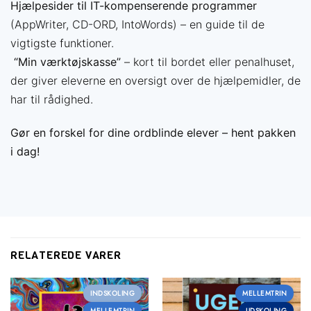
Hjælpesider til IT-kompenserende programmer
(AppWriter, CD-ORD, IntoWords) – en guide til de
vigtigste funktioner.
️
“Min værktøjskasse”
– kort til bordet eller penalhuset,
der giver eleverne en oversigt over de hjælpemidler, de
har til rådighed.
Gør en forskel for dine ordblinde elever – hent pakken
i dag!
Få mere ud af din
undervisning
Vælg det medlemskab der passer til dig — og spar
tid på forberedelsen
RELATEREDE VARER
INDSKOLING
MELLEMTRIN
MELLEMTRIN
UDSKOLING