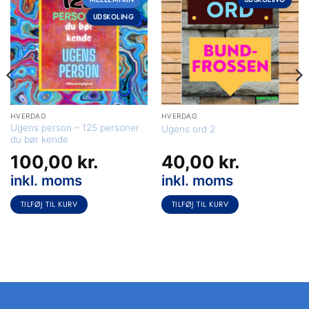
UDSKOLING
HVERDAG
HVERDAG
Ugens person – 125 personer
Ugens ord 2
du bør kende
100,00
kr.
40,00
kr.
inkl. moms
inkl. moms
TILFØJ TIL KURV
TILFØJ TIL KURV