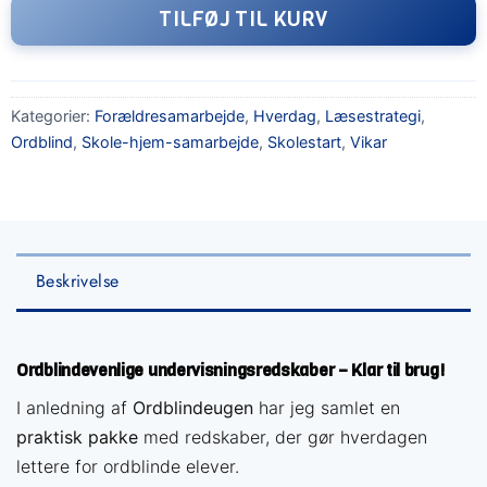
TILFØJ TIL KURV
Kategorier:
Forældresamarbejde
,
Hverdag
,
Læsestrategi
,
Ordblind
,
Skole-hjem-samarbejde
,
Skolestart
,
Vikar
Beskrivelse
Ordblindevenlige undervisningsredskaber – Klar til brug!
I anledning af
Ordblindeugen
har jeg samlet en
praktisk pakke
med redskaber, der gør hverdagen
lettere for ordblinde elever.