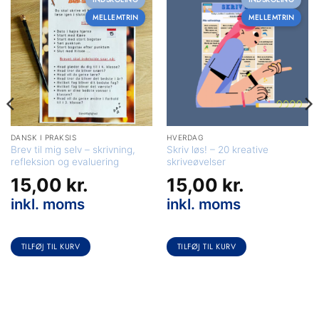
MELLEMTRIN
MELLEMTRIN
DANSK I PRAKSIS
HVERDAG
Brev til mig selv – skrivning,
Skriv løs! – 20 kreative
refleksion og evaluering
skriveøvelser
15,00
kr.
15,00
kr.
inkl. moms
inkl. moms
TILFØJ TIL KURV
TILFØJ TIL KURV