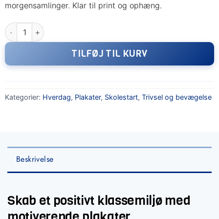
morgensamlinger. Klar til print og ophæng.
30 plakater med klassequotes til trivsel, fællesskab og motivat
TILFØJ TIL KURV
Kategorier:
Hverdag
,
Plakater
,
Skolestart
,
Trivsel og bevægelse
Beskrivelse
Skab et positivt klassemiljø med
motiverende plakater