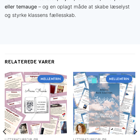
undervisning
eller temauge
– og en oplagt måde at skabe læselyst
Vælg det medlemskab der passer til dig — og spar
og styrke klassens fællesskab.
tid på forberedelsen
RELATEREDE VARER
MELLEMTRIN
MELLEMTRIN
LITTERATURFORLØB
LITTERATURFORLØB