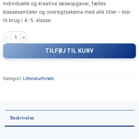
Individuelle og kreative læseopgaver, fælles
klassesamtaler og oversigtsskema med alle titler – klar
til brug i 4.-5. klasse.
4.A på lejr – komplet litteraturforløb med opgaver til alle 20 bø
TILFØJ TIL KURV
Kategori:
Litteraturforløb
Beskrivelse