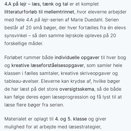
4.A på lejr – læs, tænk og tal
er et komplet
litteraturforløb til mellemtrinnet
, hvor eleverne arbejder
med hele
4.A på lejr
-serien af Marie Duedahl. Serien
består af 20 små bøger, der hver fortælles fra én elevs
synsvinkel – så den samme lejrskole opleves på 20
forskellige måder.
Forløbet rummer både
individuelle opgaver
til hver bog
og
kreative læseforståelsesopgaver
, som samler hele
klassen i fælles samtaler, kreative skriveopgaver og
tableau-øvelser. Eleverne kan krydse af, hvilke bøger
de har læst på det store
oversigtsskema
, så de både
kan følge deres egen læseprogression og få lyst til at
læse flere bøger fra serien.
Materialet er oplagt til
4. og 5. klasse
og giver
mulighed for at arbejde med læsestrategier,