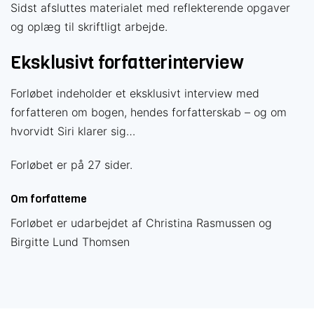
Sidst afsluttes materialet med reflekterende opgaver
og oplæg til skriftligt arbejde.
Eksklusivt forfatterinterview
Forløbet indeholder et eksklusivt interview med
forfatteren om bogen, hendes forfatterskab – og om
hvorvidt Siri klarer sig…
Forløbet er på 27 sider.
Om forfatterne
Forløbet er udarbejdet af Christina Rasmussen og
Få mere ud af din
Birgitte Lund Thomsen
undervisning
Vælg det medlemskab der passer til dig — og spar
tid på forberedelsen