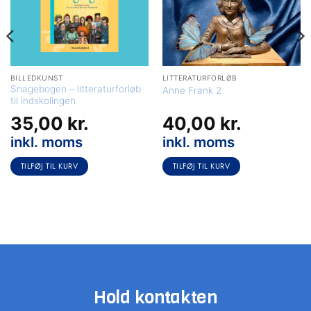
BILLEDKUNST
LITTERATURFORLØB
Snagebogen – litteraturforløb
Anne Frank 2
til indskolingen
35,00
kr.
40,00
kr.
inkl. moms
inkl. moms
TILFØJ TIL KURV
TILFØJ TIL KURV
Hold kontakten