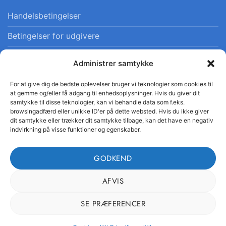
Handelsbetingelser
Betingelser for udgivere
Privatlivspolitik
Administrer samtykke
Cookiepolitik
For at give dig de bedste oplevelser bruger vi teknologier som cookies til
at gemme og/eller få adgang til enhedsoplysninger. Hvis du giver dit
samtykke til disse teknologier, kan vi behandle data som f.eks.
browsingadfærd eller unikke ID'er på dette websted. Hvis du ikke giver
dit samtykke eller trækker dit samtykke tilbage, kan det have en negativ
indvirkning på visse funktioner og egenskaber.
© 2026 Danskfaglighed · CVR 41554665 · Alle rettigheder
forbeholdes
GODKEND
AFVIS
SE PRÆFERENCER
Visa
MasterCard
DanKort
OFTE STILLEDE SPØRGSMÅL
KONTAKT
HANDELSBETINGELSER