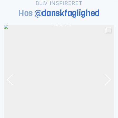
BLIV INSPIRERET
Hos
@danskfaglighed