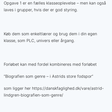
Få mere ud af din
Opgave 1 er en fælles klasseoplevelse
– men kan også
undervisning
laves i grupper, hvis der er god styring.
Vælg det medlemskab der passer til dig — og spar
tid på forberedelsen
Køb dem som enkeltlærer og brug dem i din egen
klasse, som PLC, univers eller årgang.
Forløbet kan med fordel kombineres med forløbet
“Biografien som genre – i Astrids store fodspor”
som ligger her https://danskfaglighed.dk/vare/astrid-
lindgren-biografien-som-genre/