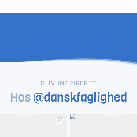
BLIV INSPIRERET
Hos
@danskfaglighed