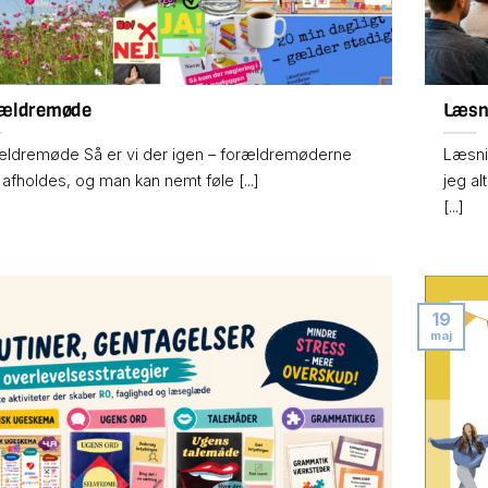
rældremøde
Læsni
ældremøde Så er vi der igen – forældremøderne
Læsni
 afholdes, og man kan nemt føle [...]
jeg al
[...]
19
maj