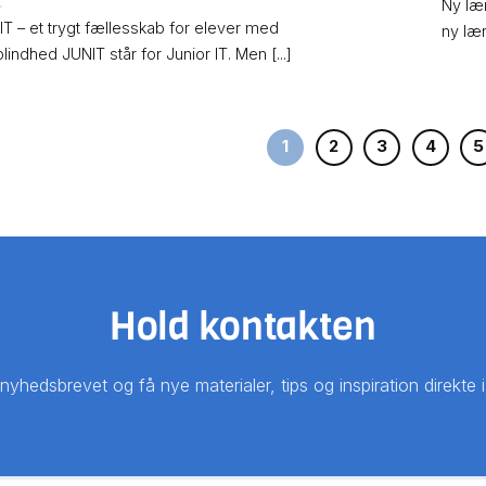
Ny lær
T – et trygt fællesskab for elever med
ny lære
lindhed JUNIT står for Junior IT. Men [...]
1
2
3
4
5
Hold kontakten
 nyhedsbrevet og få nye materialer, tips og inspiration direkte 