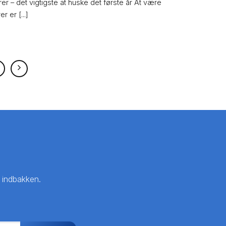
er – det vigtigste at huske det første år At være
r er [...]
i indbakken.