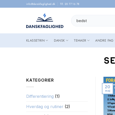
Skip
info@danskfaglighed.dk
Tlf. 20 77 16 78
to
content
Søg
efter:
KLASSETRIN
DANSK
TEMAER
ANDRE FAG
S
KATEGORIER
20
maj
Differentiering
(1)
Hverdag og rutiner
(2)