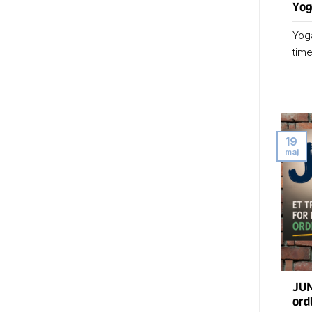
Yog
Yog
time
19
maj
JUN
ord