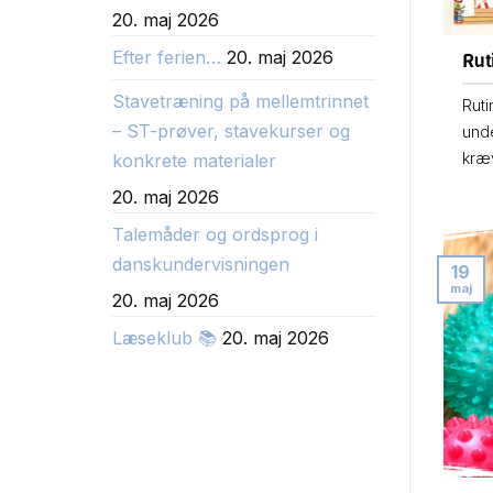
20. maj 2026
Efter ferien…
20. maj 2026
Rut
Stavetræning på mellemtrinnet
Ruti
– ST-prøver, stavekurser og
unde
kræv
konkrete materialer
20. maj 2026
Talemåder og ordsprog i
danskundervisningen
19
maj
20. maj 2026
Læseklub 📚
20. maj 2026