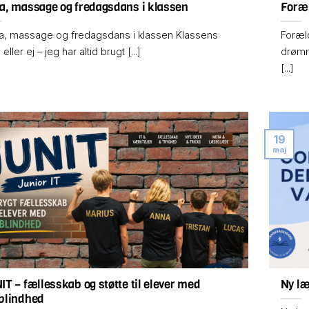
a, massage og fredagsdans i klassen
Foræ
a, massage og fredagsdans i klassen Klassens
Foræl
 eller ej – jeg har altid brugt [...]
drømm
[...]
Få mere ud af din undervisning
19
maj
Vælg det medlemskab der passer til dig — og spar tid på forberedelsen
IT – fællesskab og støtte til elever med
Ny læ
blindhed