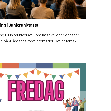
ng i Junioruniverset
ng i Junioruniverset Som læsevejleder deltager
tid på 4. årgangs forældremøder. Det er faktisk