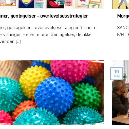
iner, gentagelser – overlevelsesstrategier
Morge
ner, gentagelser – overlevelsesstrategier Rutiner i
SANG 
rvisningen – eller rettere: Gentagelser, der ikke
FÆLLES
er den [...]
19
maj