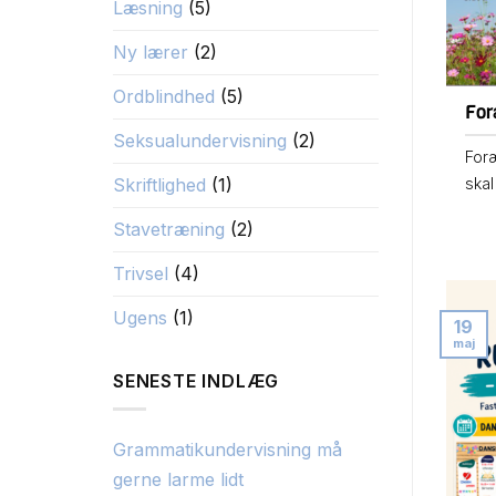
Læsning
(5)
Ny lærer
(2)
Ordblindhed
(5)
Fo
Seksualundervisning
(2)
For
Skriftlighed
(1)
skal
Stavetræning
(2)
Trivsel
(4)
Ugens
(1)
19
maj
SENESTE INDLÆG
Grammatikundervisning må
gerne larme lidt