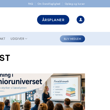
FAQ
Om Danskfaglighed
Oplæg og kurser
ÅRSPLANER
AKT
UDGIVER
BLIV MEDLEM
ST